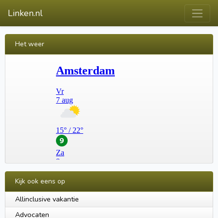
Linken.nl
Het weer
Kijk ook eens op
Allinclusive vakantie
Advocaten