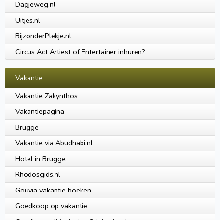
Dagjeweg.nl
Uitjes.nl
BijzonderPlekje.nl
Circus Act Artiest of Entertainer inhuren?
Vakantie
Vakantie Zakynthos
Vakantiepagina
Brugge
Vakantie via Abudhabi.nl
Hotel in Brugge
Rhodosgids.nl
Gouvia vakantie boeken
Goedkoop op vakantie