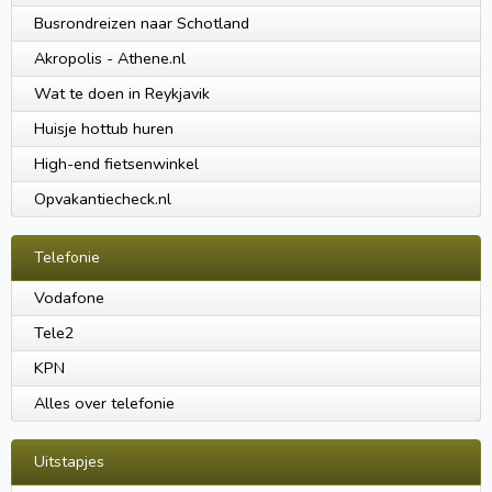
Busrondreizen naar Schotland
Akropolis - Athene.nl
Wat te doen in Reykjavik
Huisje hottub huren
High-end fietsenwinkel
Opvakantiecheck.nl
Telefonie
Vodafone
Tele2
KPN
Alles over telefonie
Uitstapjes