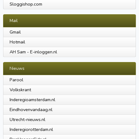
Sloggishop.com
Mail
Gmail
Hotmail
AH Sam - E-inloggen.nl
Nieuws
Parool
Volkskrant
Inderegioamsterdam.nl
Eindhovenvandaag.nl
Utrecht-nieuws.nl
Inderegiorotterdam.nl