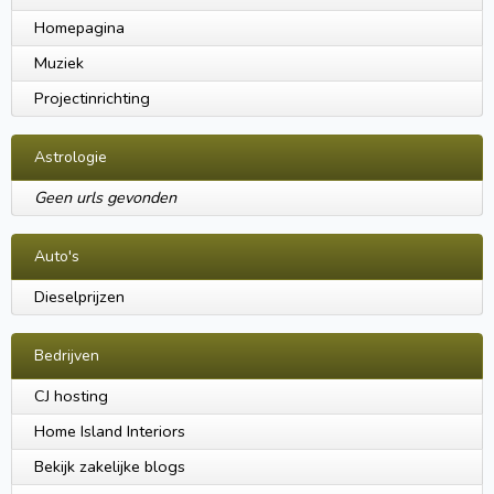
Homepagina
Muziek
Projectinrichting
Astrologie
Geen urls gevonden
Auto's
Dieselprijzen
Bedrijven
CJ hosting
Home Island Interiors
Bekijk zakelijke blogs