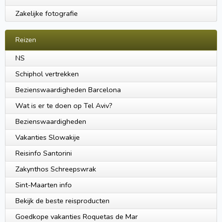
Zakelijke fotografie
Reizen
NS
Schiphol vertrekken
Bezienswaardigheden Barcelona
Wat is er te doen op Tel Aviv?
Bezienswaardigheden
Vakanties Slowakije
Reisinfo Santorini
Zakynthos Schreepswrak
Sint-Maarten info
Bekijk de beste reisproducten
Goedkope vakanties Roquetas de Mar